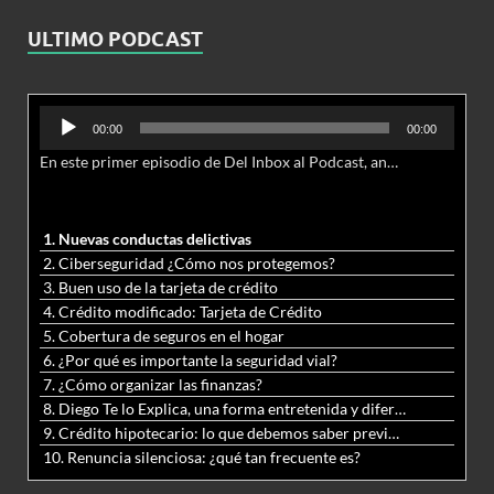
ULTIMO PODCAST
Reproductor
00:00
00:00
de
En este primer episodio de Del Inbox al Podcast, analizamos junto al abogado Jonathan Brown las nuevas conductas delictivas cibernéticas y la necesidad de hacer modificaciones al Código Penal.
audio
1. Nuevas conductas delictivas
2. Ciberseguridad ¿Cómo nos protegemos?
3. Buen uso de la tarjeta de crédito
4. Crédito modificado: Tarjeta de Crédito
5. Cobertura de seguros en el hogar
6. ¿Por qué es importante la seguridad vial?
7. ¿Cómo organizar las finanzas?
8. Diego Te lo Explica, una forma entretenida y diferente de aprender matemáticas y ciencias
9. Crédito hipotecario: lo que debemos saber previo a adquirir nuestra vivienda
10. Renuncia silenciosa: ¿qué tan frecuente es?