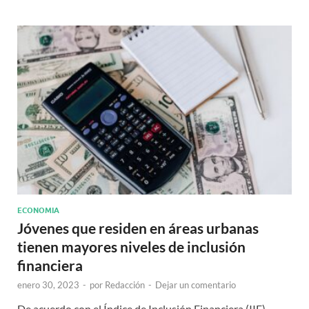
ECONOMIA
Jóvenes que residen en áreas urbanas
tienen mayores niveles de inclusión
financiera
enero 30, 2023
-
por
Redacción
-
Dejar un comentario
De acuerdo con el Índice de Inclusión Financiera (IIF)