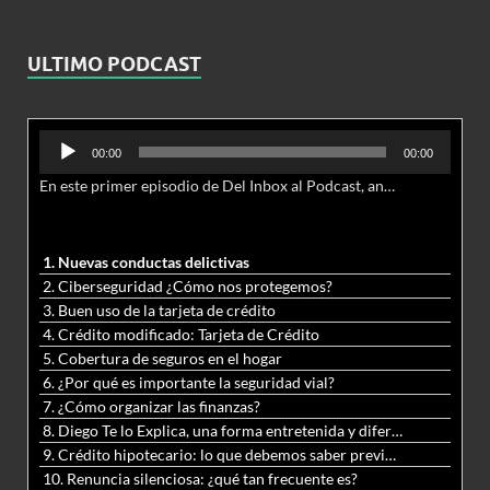
ULTIMO PODCAST
Reproductor
00:00
00:00
de
En este primer episodio de Del Inbox al Podcast, analizamos junto al abogado Jonathan Brown las nuevas conductas delictivas cibernéticas y la necesidad de hacer modificaciones al Código Penal.
audio
1. Nuevas conductas delictivas
2. Ciberseguridad ¿Cómo nos protegemos?
3. Buen uso de la tarjeta de crédito
4. Crédito modificado: Tarjeta de Crédito
5. Cobertura de seguros en el hogar
6. ¿Por qué es importante la seguridad vial?
7. ¿Cómo organizar las finanzas?
8. Diego Te lo Explica, una forma entretenida y diferente de aprender matemáticas y ciencias
9. Crédito hipotecario: lo que debemos saber previo a adquirir nuestra vivienda
10. Renuncia silenciosa: ¿qué tan frecuente es?