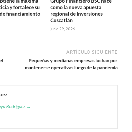
btiene la máxima
Grupo Financiero BSC nace
icia y fortalece su
como la nueva apuesta
de financiamiento
regional de Inversiones
Cuscatlán
6
junio 29, 2026
ARTÍCULO SIGUIENTE
el
Pequeñas y medianas empresas luchan por
mantenerse operativas luego de la pandemia
guez
reya Rodriguez →