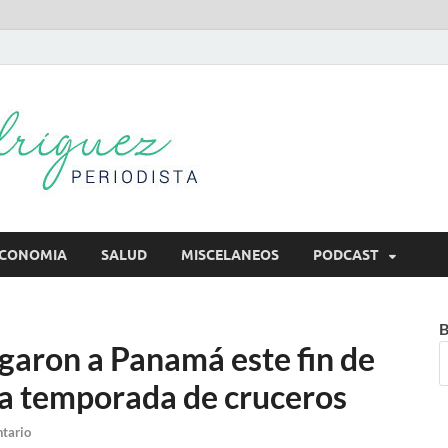
Mireya Rodr
Mireya Periodista
CONOMIA
SALUD
MISCELANEOS
PODCAST
B
egaron a Panamá este fin de
a temporada de cruceros
tario