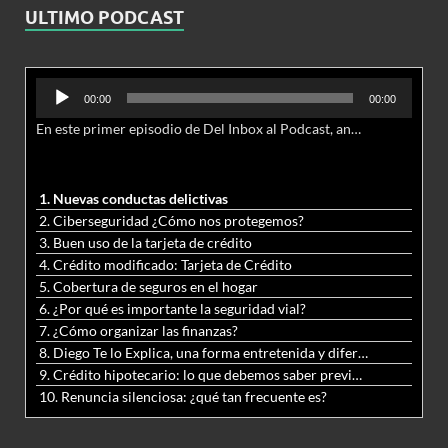
ULTIMO PODCAST
Reproductor
00:00
00:00
de
En este primer episodio de Del Inbox al Podcast, analizamos junto al abogado Jonathan Brown las nuevas conductas delictivas cibernéticas y la necesidad de hacer modificaciones al Código Penal.
audio
1. Nuevas conductas delictivas
2. Ciberseguridad ¿Cómo nos protegemos?
3. Buen uso de la tarjeta de crédito
4. Crédito modificado: Tarjeta de Crédito
5. Cobertura de seguros en el hogar
6. ¿Por qué es importante la seguridad vial?
7. ¿Cómo organizar las finanzas?
8. Diego Te lo Explica, una forma entretenida y diferente de aprender matemáticas y ciencias
9. Crédito hipotecario: lo que debemos saber previo a adquirir nuestra vivienda
10. Renuncia silenciosa: ¿qué tan frecuente es?