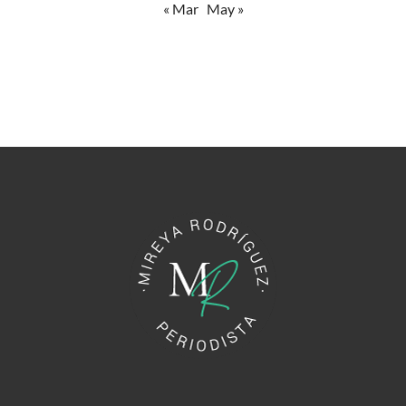
« Mar
May »