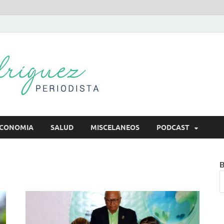
Mireya Rodr
Mireya Periodista
CONOMIA
SALUD
MISCELANEOS
PODCAST
B