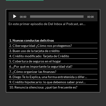
Reproductor
00:00
00:00
de
En este primer episodio de Del Inbox al Podcast, analizamos junto al abogado Jonathan Brown las nuevas conductas delictivas cibernéticas y la necesidad de hacer modificaciones al Código Penal.
audio
1. Nuevas conductas delictivas
2. Ciberseguridad ¿Cómo nos protegemos?
3. Buen uso de la tarjeta de crédito
4. Crédito modificado: Tarjeta de Crédito
5. Cobertura de seguros en el hogar
6. ¿Por qué es importante la seguridad vial?
7. ¿Cómo organizar las finanzas?
8. Diego Te lo Explica, una forma entretenida y diferente de aprender matemáticas y ciencias
9. Crédito hipotecario: lo que debemos saber previo a adquirir nuestra vivienda
10. Renuncia silenciosa: ¿qué tan frecuente es?