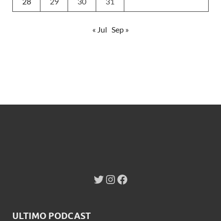
28
29
30
31
« Jul
Sep »
ULTIMO PODCAST