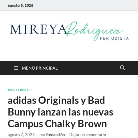
agosto 6, 2026
Mireya Rodriguez
Mireya Periodista
MENÚ PRINCIPAL
MISCELANEOS
adidas Originals y Bad
Bunny lanzan las nuevas
Campus Chalky Brown
agosto 7, 2023
-
por
Redacción
-
Dejar un comentario