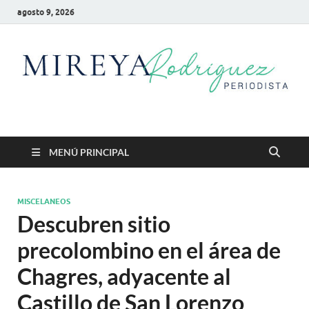
agosto 9, 2026
Mireya Rodriguez
Mireya Periodista
MENÚ PRINCIPAL
MISCELANEOS
Descubren sitio
precolombino en el área de
Chagres, adyacente al
Castillo de San Lorenzo