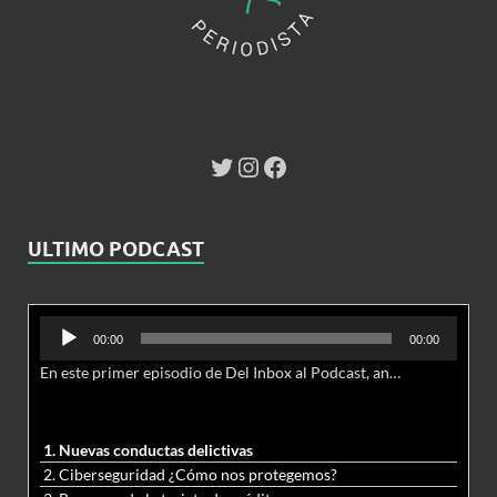
ULTIMO PODCAST
Reproductor
00:00
00:00
de
En este primer episodio de Del Inbox al Podcast, analizamos junto al abogado Jonathan Brown las nuevas conductas delictivas cibernéticas y la necesidad de hacer modificaciones al Código Penal.
audio
1. Nuevas conductas delictivas
2. Ciberseguridad ¿Cómo nos protegemos?