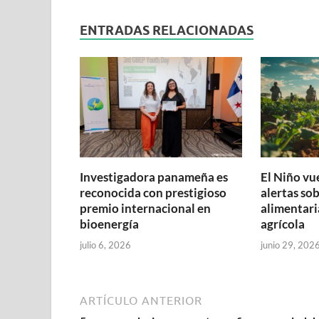
ENTRADAS RELACIONADAS
Investigadora panameña es
El Niño vu
reconocida con prestigioso
alertas so
premio internacional en
alimentari
bioenergía
agrícola
julio 6, 2026
junio 29, 202
ARTÍCULO ANTERIOR