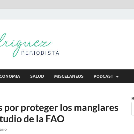
Mireya Rodr
Mireya Periodista
CONOMIA
SALUD
MISCELANEOS
PODCAST
B
s por proteger los manglares
studio de la FAO
ario