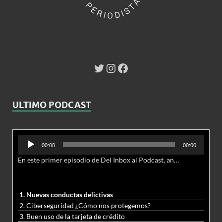
ULTIMO PODCAST
Reproductor
00:00
00:00
de
En este primer episodio de Del Inbox al Podcast, analizamos junto al abogado Jonathan Brown las nuevas conductas delictivas cibernéticas y la necesidad de hacer modificaciones al Código Penal.
audio
1. Nuevas conductas delictivas
2. Ciberseguridad ¿Cómo nos protegemos?
3. Buen uso de la tarjeta de crédito