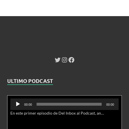
ULTIMO PODCAST
Reproductor
00:00
00:00
de
En este primer episodio de Del Inbox al Podcast, analizamos junto al abogado Jonathan Brown las nuevas conductas delictivas cibernéticas y la necesidad de hacer modificaciones al Código Penal.
audio