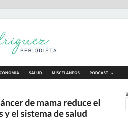
Mireya Rodr
Mireya Periodista
CONOMIA
SALUD
MISCELANEOS
PODCAST
B
cáncer de mama reduce el
 y el sistema de salud