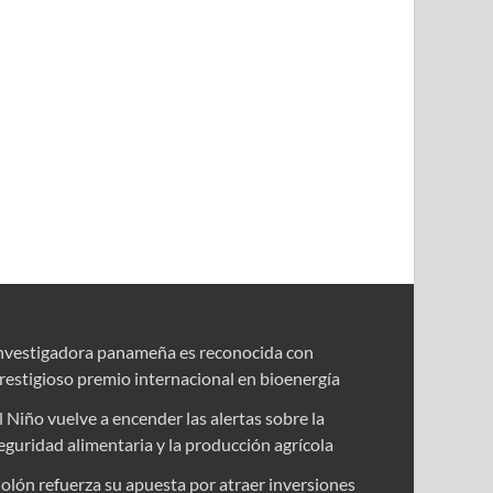
nvestigadora panameña es reconocida con
restigioso premio internacional en bioenergía
l Niño vuelve a encender las alertas sobre la
eguridad alimentaria y la producción agrícola
olón refuerza su apuesta por atraer inversiones