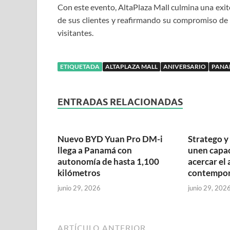
Con este evento, AltaPlaza Mall culmina una exit
de sus clientes y reafirmando su compromiso d
visitantes.
ETIQUETADA
ALTAPLAZA MALL
ANIVERSARIO
PANA
ENTRADAS RELACIONADAS
Nuevo BYD Yuan Pro DM-i
Stratego 
llega a Panamá con
unen capa
autonomía de hasta 1,100
acercar el 
kilómetros
contempo
junio 29, 2026
junio 29, 202
ARTÍCULO ANTERIOR