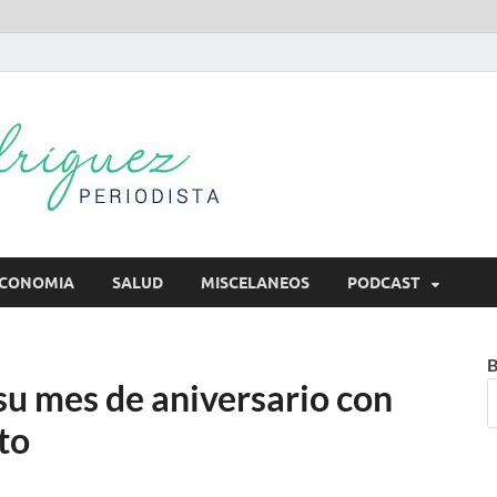
Mireya Rodr
Mireya Periodista
CONOMIA
SALUD
MISCELANEOS
PODCAST
B
su mes de aniversario con
to