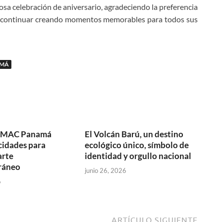
osa celebración de aniversario, agradeciendo la preferencia
e continuar creando momentos memorables para todos sus
MÁ
y MAC Panamá
El Volcán Barú, un destino
cidades para
ecológico único, símbolo de
arte
identidad y orgullo nacional
ráneo
junio 26, 2026
6
ARTÍCULO SIGUIENTE