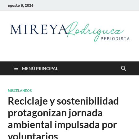
agosto 6, 2026
Mireya Rodriguez
Mireya Periodista
MENÚ PRINCIPAL
MISCELANEOS
Reciclaje y sostenibilidad
protagonizan jornada
ambiental impulsada por
voluntarios