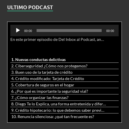
ULTIMO PODCAST
Reproductor
00:00
00:00
de
En este primer episodio de Del Inbox al Podcast, analizamos junto al abogado Jonathan Brown las nuevas conductas delictivas cibernéticas y la necesidad de hacer modificaciones al Código Penal.
audio
1. Nuevas conductas delictivas
2. Ciberseguridad ¿Cómo nos protegemos?
3. Buen uso de la tarjeta de crédito
4. Crédito modificado: Tarjeta de Crédito
5. Cobertura de seguros en el hogar
6. ¿Por qué es importante la seguridad vial?
7. ¿Cómo organizar las finanzas?
8. Diego Te lo Explica, una forma entretenida y diferente de aprender matemáticas y ciencias
9. Crédito hipotecario: lo que debemos saber previo a adquirir nuestra vivienda
10. Renuncia silenciosa: ¿qué tan frecuente es?