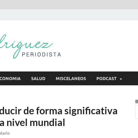
Mireya Rodr
Mireya Periodista
CONOMIA
SALUD
MISCELANEOS
PODCAST
B
ducir de forma significativa
 a nivel mundial
tario