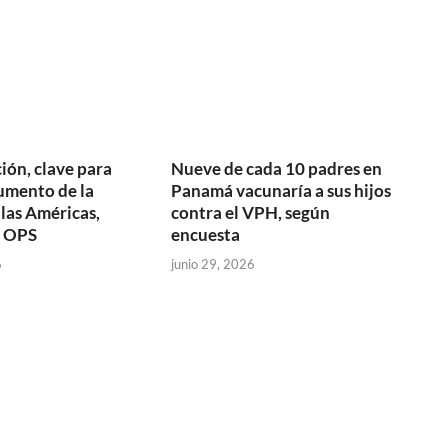
ión, clave para
Nueve de cada 10 padres en
aumento de la
Panamá vacunaría a sus hijos
 las Américas,
contra el VPH, según
a OPS
encuesta
6
junio 29, 2026