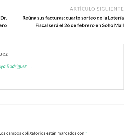
ARTÍCULO SIGUIENTE
 Dr.
Reúna sus facturas: cuarto sorteo de la Lotería
ero
Fiscal será el 26 de febrero en Soho Mall
guez
reya Rodriguez →
Los campos obligatorios están marcados con
*