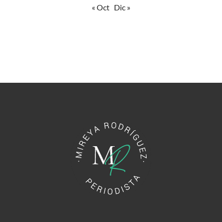
« Oct
Dic »