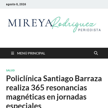
agosto 8, 2026
Mireya Rodriguez
Mireya Periodista
MENÚ PRINCIPAL
SALUD
Policlínica Santiago Barraza
realiza 365 resonancias
magnéticas en jornadas
especiales