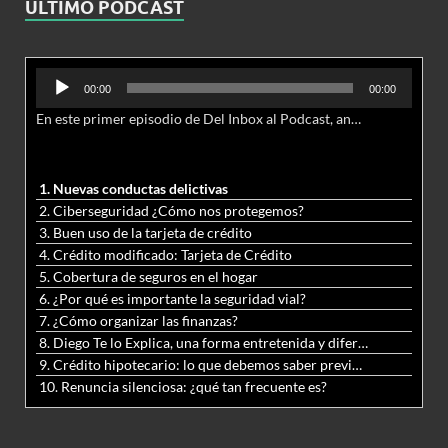
ULTIMO PODCAST
Reproductor
00:00
00:00
de
En este primer episodio de Del Inbox al Podcast, analizamos junto al abogado Jonathan Brown las nuevas conductas delictivas cibernéticas y la necesidad de hacer modificaciones al Código Penal.
audio
1. Nuevas conductas delictivas
2. Ciberseguridad ¿Cómo nos protegemos?
3. Buen uso de la tarjeta de crédito
4. Crédito modificado: Tarjeta de Crédito
5. Cobertura de seguros en el hogar
6. ¿Por qué es importante la seguridad vial?
7. ¿Cómo organizar las finanzas?
8. Diego Te lo Explica, una forma entretenida y diferente de aprender matemáticas y ciencias
9. Crédito hipotecario: lo que debemos saber previo a adquirir nuestra vivienda
10. Renuncia silenciosa: ¿qué tan frecuente es?