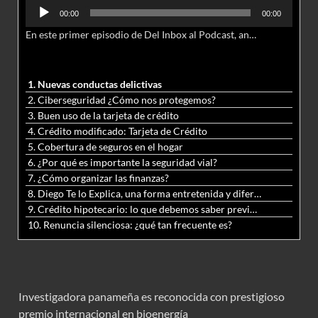
Reproductor
00:00
00:00
de
En este primer episodio de Del Inbox al Podcast, analizamos junto al abogado Jonathan Brown las nuevas conductas delictivas cibernéticas y la necesidad de hacer modificaciones al Código Penal.
audio
1. Nuevas conductas delictivas
2. Ciberseguridad ¿Cómo nos protegemos?
3. Buen uso de la tarjeta de crédito
4. Crédito modificado: Tarjeta de Crédito
5. Cobertura de seguros en el hogar
6. ¿Por qué es importante la seguridad vial?
7. ¿Cómo organizar las finanzas?
8. Diego Te lo Explica, una forma entretenida y diferente de aprender matemáticas y ciencias
9. Crédito hipotecario: lo que debemos saber previo a adquirir nuestra vivienda
10. Renuncia silenciosa: ¿qué tan frecuente es?
Investigadora panameña es reconocida con prestigioso
premio internacional en bioenergía