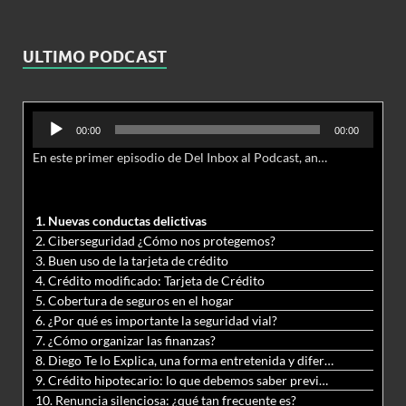
ULTIMO PODCAST
Reproductor
00:00
00:00
de
En este primer episodio de Del Inbox al Podcast, analizamos junto al abogado Jonathan Brown las nuevas conductas delictivas cibernéticas y la necesidad de hacer modificaciones al Código Penal.
audio
1. Nuevas conductas delictivas
2. Ciberseguridad ¿Cómo nos protegemos?
3. Buen uso de la tarjeta de crédito
4. Crédito modificado: Tarjeta de Crédito
5. Cobertura de seguros en el hogar
6. ¿Por qué es importante la seguridad vial?
7. ¿Cómo organizar las finanzas?
8. Diego Te lo Explica, una forma entretenida y diferente de aprender matemáticas y ciencias
9. Crédito hipotecario: lo que debemos saber previo a adquirir nuestra vivienda
10. Renuncia silenciosa: ¿qué tan frecuente es?