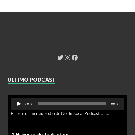
ULTIMO PODCAST
Reproductor
00:00
00:00
de
En este primer episodio de Del Inbox al Podcast, analizamos junto al abogado Jonathan Brown las nuevas conductas delictivas cibernéticas y la necesidad de hacer modificaciones al Código Penal.
audio
1. Nuevas conductas delictivas