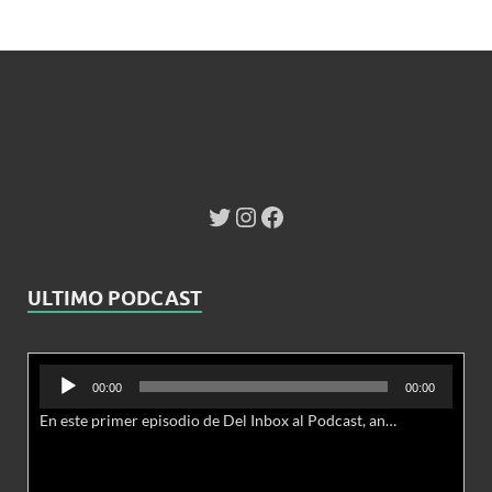
ULTIMO PODCAST
Reproductor
00:00
00:00
de
En este primer episodio de Del Inbox al Podcast, analizamos junto al abogado Jonathan Brown las nuevas conductas delictivas cibernéticas y la necesidad de hacer modificaciones al Código Penal.
audio