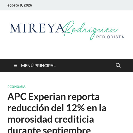
agosto 9, 2026
Mireya Rodriguez
Mireya Periodista
MENÚ PRINCIPAL
ECONOMIA
APC Experian reporta
reducción del 12% en la
morosidad crediticia
durante septiembre