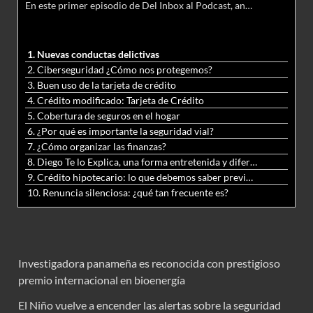
En este primer episodio de Del Inbox al Podcast, analizamos junto al abogado Jonathan Brown las nuevas conductas delictivas cibernéticas y la necesidad de hacer modificaciones al Código Penal.
audio
1. Nuevas conductas delictivas
2. Ciberseguridad ¿Cómo nos protegemos?
3. Buen uso de la tarjeta de crédito
4. Crédito modificado: Tarjeta de Crédito
5. Cobertura de seguros en el hogar
6. ¿Por qué es importante la seguridad vial?
7. ¿Cómo organizar las finanzas?
8. Diego Te lo Explica, una forma entretenida y diferente de aprender matemáticas y ciencias
9. Crédito hipotecario: lo que debemos saber previo a adquirir nuestra vivienda
10. Renuncia silenciosa: ¿qué tan frecuente es?
Investigadora panameña es reconocida con prestigioso
premio internacional en bioenergía
El Niño vuelve a encender las alertas sobre la seguridad