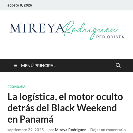
agosto 8, 2026
Mireya Rodriguez
Mireya Periodista
MENÚ PRINCIPAL
ECONOMIA
La logística, el motor oculto
detrás del Black Weekend
en Panamá
septiembre 29, 2025
-
por
Mireya Rodriguez
-
Dejar un comentario