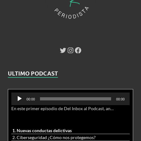
ULTIMO PODCAST
Reproductor
00:00
00:00
de
En este primer episodio de Del Inbox al Podcast, analizamos junto al abogado Jonathan Brown las nuevas conductas delictivas cibernéticas y la necesidad de hacer modificaciones al Código Penal.
audio
1. Nuevas conductas delictivas
2. Ciberseguridad ¿Cómo nos protegemos?