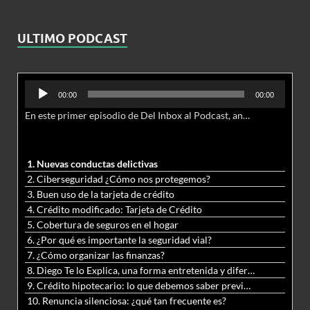
ULTIMO PODCAST
Reproductor
00:00
00:00
de
En este primer episodio de Del Inbox al Podcast, analizamos junto al abogado Jonathan Brown las nuevas conductas delictivas cibernéticas y la necesidad de hacer modificaciones al Código Penal.
audio
1. Nuevas conductas delictivas
2. Ciberseguridad ¿Cómo nos protegemos?
3. Buen uso de la tarjeta de crédito
4. Crédito modificado: Tarjeta de Crédito
5. Cobertura de seguros en el hogar
6. ¿Por qué es importante la seguridad vial?
7. ¿Cómo organizar las finanzas?
8. Diego Te lo Explica, una forma entretenida y diferente de aprender matemáticas y ciencias
9. Crédito hipotecario: lo que debemos saber previo a adquirir nuestra vivienda
10. Renuncia silenciosa: ¿qué tan frecuente es?