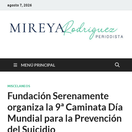
agosto 7, 2026
Mireya Rodriguez
Mireya Periodista
MENÚ PRINCIPAL
MISCELANEOS
Fundación Serenamente
organiza la 9ª Caminata Día
Mundial para la Prevención
del Suicidio