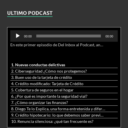
ULTIMO PODCAST
Reproductor
00:00
00:00
de
En este primer episodio de Del Inbox al Podcast, analizamos junto al abogado Jonathan Brown las nuevas conductas delictivas cibernéticas y la necesidad de hacer modificaciones al Código Penal.
audio
1. Nuevas conductas delictivas
2. Ciberseguridad ¿Cómo nos protegemos?
3. Buen uso de la tarjeta de crédito
4. Crédito modificado: Tarjeta de Crédito
5. Cobertura de seguros en el hogar
6. ¿Por qué es importante la seguridad vial?
7. ¿Cómo organizar las finanzas?
8. Diego Te lo Explica, una forma entretenida y diferente de aprender matemáticas y ciencias
9. Crédito hipotecario: lo que debemos saber previo a adquirir nuestra vivienda
10. Renuncia silenciosa: ¿qué tan frecuente es?