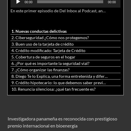
00:00
00:00
de
En este primer episodio de Del Inbox al Podcast, analizamos junto al abogado Jonathan Brown las nuevas conductas delictivas cibernéticas y la necesidad de hacer modificaciones al Código Penal.
audio
1. Nuevas conductas delictivas
2. Ciberseguridad ¿Cómo nos protegemos?
3. Buen uso de la tarjeta de crédito
4. Crédito modificado: Tarjeta de Crédito
5. Cobertura de seguros en el hogar
6. ¿Por qué es importante la seguridad vial?
7. ¿Cómo organizar las finanzas?
8. Diego Te lo Explica, una forma entretenida y diferente de aprender matemáticas y ciencias
9. Crédito hipotecario: lo que debemos saber previo a adquirir nuestra vivienda
10. Renuncia silenciosa: ¿qué tan frecuente es?
Investigadora panameña es reconocida con prestigioso
premio internacional en bioenergía