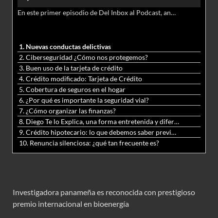
de
En este primer episodio de Del Inbox al Podcast, analizamos junto al abogado Jonathan Brown las nuevas conductas delictivas cibernéticas y la necesidad de hacer modificaciones al Código Penal.
audio
1. Nuevas conductas delictivas
2. Ciberseguridad ¿Cómo nos protegemos?
3. Buen uso de la tarjeta de crédito
4. Crédito modificado: Tarjeta de Crédito
5. Cobertura de seguros en el hogar
6. ¿Por qué es importante la seguridad vial?
7. ¿Cómo organizar las finanzas?
8. Diego Te lo Explica, una forma entretenida y diferente de aprender matemáticas y ciencias
9. Crédito hipotecario: lo que debemos saber previo a adquirir nuestra vivienda
10. Renuncia silenciosa: ¿qué tan frecuente es?
Investigadora panameña es reconocida con prestigioso
premio internacional en bioenergía