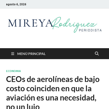
agosto 6, 2026
Mireya Rodriguez
Mireya Periodista
MENÚ PRINCIPAL
ECONOMIA
CEOs de aerolíneas de bajo
costo coinciden en que la
aviación es una necesidad,
no un lujo