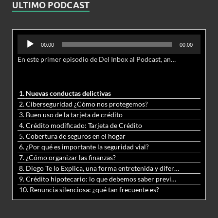
ULTIMO PODCAST
Reproductor
00:00
00:00
de
En este primer episodio de Del Inbox al Podcast, analizamos junto al abogado Jonathan Brown las nuevas conductas delictivas cibernéticas y la necesidad de hacer modificaciones al Código Penal.
audio
1. Nuevas conductas delictivas
2. Ciberseguridad ¿Cómo nos protegemos?
3. Buen uso de la tarjeta de crédito
4. Crédito modificado: Tarjeta de Crédito
5. Cobertura de seguros en el hogar
6. ¿Por qué es importante la seguridad vial?
7. ¿Cómo organizar las finanzas?
8. Diego Te lo Explica, una forma entretenida y diferente de aprender matemáticas y ciencias
9. Crédito hipotecario: lo que debemos saber previo a adquirir nuestra vivienda
10. Renuncia silenciosa: ¿qué tan frecuente es?