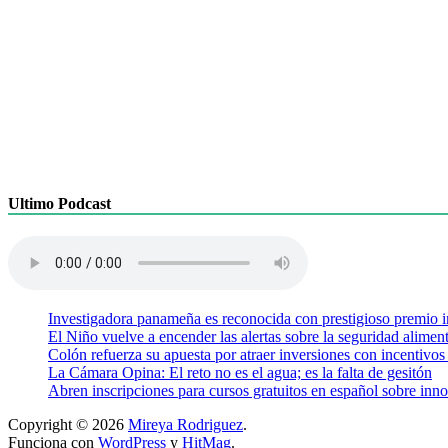
Ultimo Podcast
Investigadora panameña es reconocida con prestigioso premio i
El Niño vuelve a encender las alertas sobre la seguridad aliment
Colón refuerza su apuesta por atraer inversiones con incentivos
La Cámara Opina: El reto no es el agua; es la falta de gesitón
Abren inscripciones para cursos gratuitos en español sobre inno
Copyright © 2026
Mireya Rodriguez
.
Funciona con
WordPress
y
HitMag
.