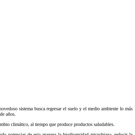
e novedoso sistema busca regresar el suelo y el medio ambiente lo más
 de años.
 cambio climático, al tiempo que produce productos saludables.
o potenciar de esta manera la biodiversidad microbiana, reducir la