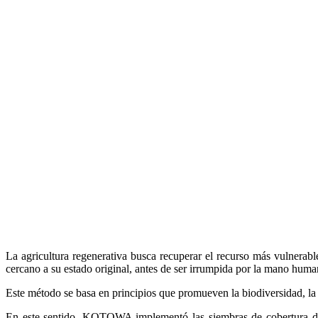
La agricultura regenerativa busca recuperar el recurso más vulnerabl
cercano a su estado original, antes de ser irrumpida por la mano huma
Este método se basa en principios que promueven la biodiversidad, la
En este sentido, KOTOWA implementó las siembras de cobertura de e