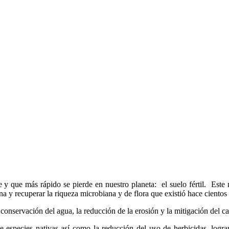
e y que más rápido se pierde en nuestro planeta: el suelo fértil. Est
na y recuperar la riqueza microbiana y de flora que existió hace cientos
 conservación del agua, la reducción de la erosión y la mitigación del
species nativas así como la reducción del uso de herbicidas, logrand