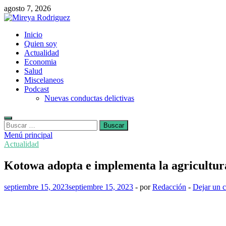
Saltar
agosto 7, 2026
al
contenido
Mireya Rodriguez
Inicio
Mireya Periodista
Quien soy
Actualidad
Economia
Salud
Miscelaneos
Podcast
Nuevas conductas delictivas
Buscar:
Menú principal
Actualidad
Kotowa adopta e implementa la agricultur
septiembre 15, 2023
septiembre 15, 2023
-
por
Redacción
-
Dejar un 