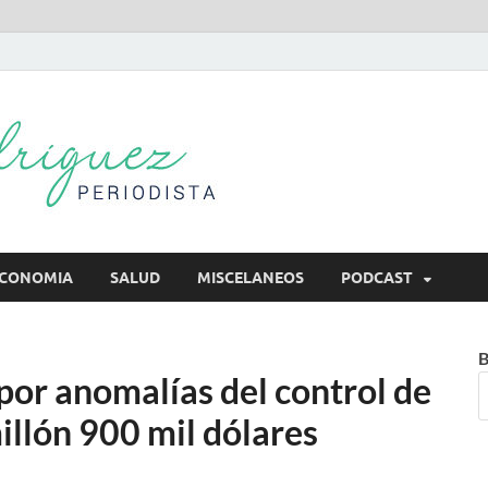
Mireya Rodr
Mireya Periodista
CONOMIA
SALUD
MISCELANEOS
PODCAST
B
por anomalías del control de
illón 900 mil dólares