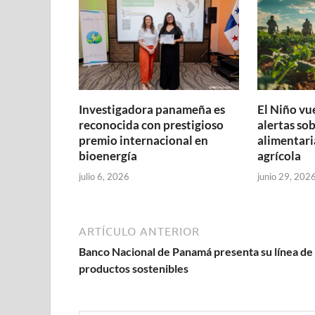
Investigadora panameña es
El Niño vu
reconocida con prestigioso
alertas so
premio internacional en
alimentari
bioenergía
agrícola
julio 6, 2026
junio 29, 202
ARTÍCULO ANTERIOR
Banco Nacional de Panamá presenta su línea de
productos sostenibles