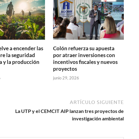
elve a encender las
Colón refuerza su apuesta
bre la seguridad
por atraer inversiones con
a y la producción
incentivos fiscales y nuevos
proyectos
6
junio 29, 2026
ARTÍCULO SIGUIENTE
La UTP y el CEMCIT AIP lanzan tres proyectos de
investigación ambiental