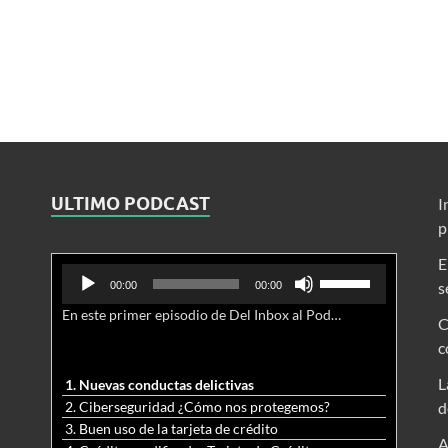
ULTIMO PODCAST
I
p
E
Reproductor
Utiliza
s
00:00
00:00
de
las
En este primer episodio de Del Inbox al Podcast, analizamos junto al abogado Jonathan Brown las nuevas conductas delictivas cibernéticas y la necesidad de hacer modificaciones al Código Penal.
audio
teclas
C
de
c
flecha
arriba/abajo
L
1. Nuevas conductas delictivas
para
2. Ciberseguridad ¿Cómo nos protegemos?
d
aumentar
3. Buen uso de la tarjeta de crédito
o
A