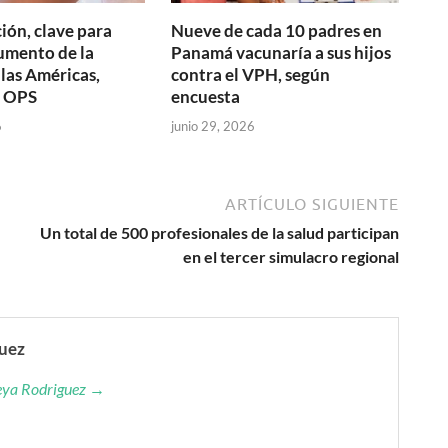
ión, clave para
Nueve de cada 10 padres en
aumento de la
Panamá vacunaría a sus hijos
 las Américas,
contra el VPH, según
a OPS
encuesta
6
junio 29, 2026
ARTÍCULO SIGUIENTE
Un total de 500 profesionales de la salud participan
en el tercer simulacro regional
guez
reya Rodriguez →