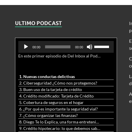
ULTIMO PODCAST
I
p
E
Reproductor
Utiliza
s
00:00
00:00
de
las
En este primer episodio de Del Inbox al Podcast, analizamos junto al abogado Jonathan Brown las nuevas conductas delictivas cibernéticas y la necesidad de hacer modificaciones al Código Penal.
audio
teclas
C
de
c
flecha
arriba/abajo
L
1. Nuevas conductas delictivas
para
2. Ciberseguridad ¿Cómo nos protegemos?
d
aumentar
3. Buen uso de la tarjeta de crédito
o
A
4. Crédito modificado: Tarjeta de Crédito
disminuir
e
5. Cobertura de seguros en el hogar
el
6. ¿Por qué es importante la seguridad vial?
volumen.
7. ¿Cómo organizar las finanzas?
8. Diego Te lo Explica, una forma entretenida y diferente de aprender matemáticas y ciencias
9. Crédito hipotecario: lo que debemos saber previo a adquirir nuestra vivienda