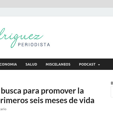
Mireya Rodr
Mireya Periodista
CONOMIA
SALUD
MISCELANEOS
PODCAST
B
busca para promover la
primeros seis meses de vida
ario