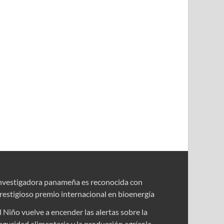
nvestigadora panameña es reconocida con
restigioso premio internacional en bioenergía
l Niño vuelve a encender las alertas sobre la
eguridad alimentaria y la producción agrícola