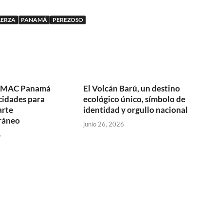
LERZA
PANAMÁ
PEREZOSO
y MAC Panamá
El Volcán Barú, un destino
cidades para
ecológico único, símbolo de
arte
identidad y orgullo nacional
ráneo
junio 26, 2026
6