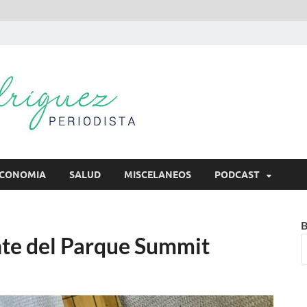
Mireya Rodr
Mireya Periodista
CONOMIA
SALUD
MISCELANEOS
PODCAST
B
nte del Parque Summit