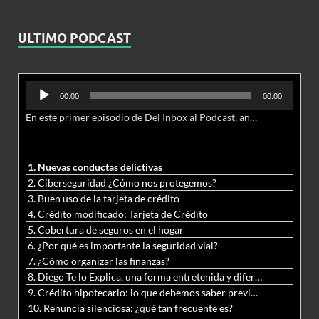
ULTIMO PODCAST
Reproductor
00:00
00:00
de
En este primer episodio de Del Inbox al Podcast, analizamos junto al abogado Jonathan Brown las nuevas conductas delictivas cibernéticas y la necesidad de hacer modificaciones al Código Penal.
audio
1. Nuevas conductas delictivas
2. Ciberseguridad ¿Cómo nos protegemos?
3. Buen uso de la tarjeta de crédito
4. Crédito modificado: Tarjeta de Crédito
5. Cobertura de seguros en el hogar
6. ¿Por qué es importante la seguridad vial?
7. ¿Cómo organizar las finanzas?
8. Diego Te lo Explica, una forma entretenida y diferente de aprender matemáticas y ciencias
9. Crédito hipotecario: lo que debemos saber previo a adquirir nuestra vivienda
10. Renuncia silenciosa: ¿qué tan frecuente es?