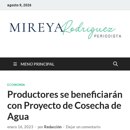
agosto 9, 2026
Mireya Rodriguez
Mireya Periodista
MENÚ PRINCIPAL
ECONOMIA
Productores se beneficiarán
con Proyecto de Cosecha de
Agua
enero 16, 2023
-
por
Redacción
-
Dejar un comentario