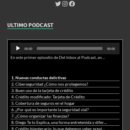
ULTIMO PODCAST
Reproductor
00:00
00:00
de
En este primer episodio de Del Inbox al Podcast, analizamos junto al abogado Jonathan Brown las nuevas conductas delictivas cibernéticas y la necesidad de hacer modificaciones al Código Penal.
audio
1. Nuevas conductas delictivas
2. Ciberseguridad ¿Cómo nos protegemos?
3. Buen uso de la tarjeta de crédito
4. Crédito modificado: Tarjeta de Crédito
5. Cobertura de seguros en el hogar
6. ¿Por qué es importante la seguridad vial?
7. ¿Cómo organizar las finanzas?
8. Diego Te lo Explica, una forma entretenida y diferente de aprender matemáticas y ciencias
9. Crédito hipotecario: lo que debemos saber previo a adquirir nuestra vivienda