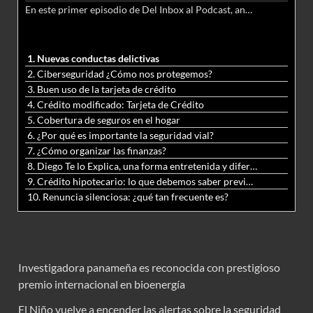
En este primer episodio de Del Inbox al Podcast, analizamos junto al abogado Jonathan Brown las nuevas conductas delictivas cibernéticas y la necesidad de hacer modificaciones al Código Penal.
audio
1. Nuevas conductas delictivas
2. Ciberseguridad ¿Cómo nos protegemos?
3. Buen uso de la tarjeta de crédito
4. Crédito modificado: Tarjeta de Crédito
5. Cobertura de seguros en el hogar
6. ¿Por qué es importante la seguridad vial?
7. ¿Cómo organizar las finanzas?
8. Diego Te lo Explica, una forma entretenida y diferente de aprender matemáticas y ciencias
9. Crédito hipotecario: lo que debemos saber previo a adquirir nuestra vivienda
10. Renuncia silenciosa: ¿qué tan frecuente es?
Investigadora panameña es reconocida con prestigioso
premio internacional en bioenergía
El Niño vuelve a encender las alertas sobre la seguridad