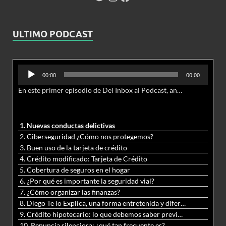
ULTIMO PODCAST
Reproductor
00:00
00:00
de
En este primer episodio de Del Inbox al Podcast, analizamos junto al abogado Jonathan Brown las nuevas conductas delictivas cibernéticas y la necesidad de hacer modificaciones al Código Penal.
audio
1. Nuevas conductas delictivas
2. Ciberseguridad ¿Cómo nos protegemos?
3. Buen uso de la tarjeta de crédito
4. Crédito modificado: Tarjeta de Crédito
5. Cobertura de seguros en el hogar
6. ¿Por qué es importante la seguridad vial?
7. ¿Cómo organizar las finanzas?
8. Diego Te lo Explica, una forma entretenida y diferente de aprender matemáticas y ciencias
9. Crédito hipotecario: lo que debemos saber previo a adquirir nuestra vivienda
10. Renuncia silenciosa: ¿qué tan frecuente es?