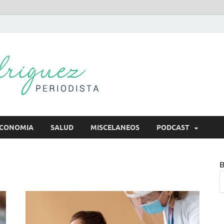
Mireya Rodr
Mireya Periodista
CONOMIA
SALUD
MISCELANEOS
PODCAST
B