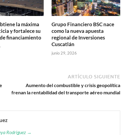
btiene la máxima
Grupo Financiero BSC nace
icia y fortalece su
como la nueva apuesta
de financiamiento
regional de Inversiones
Cuscatlán
6
junio 29, 2026
ARTÍCULO SIGUIENTE
e
Aumento del combustible y crisis geopolítica
frenan la rentabilidad del transporte aéreo mundial
guez
reya Rodriguez →