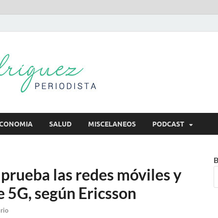
Mireya Rodr
Mireya Periodista
CONOMIA
SALUD
MISCELANEOS
PODCAST
B
prueba las redes móviles y
e 5G, según Ericsson
rio