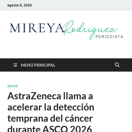
agosto 8, 2026
Mireya Rodriguez
Mireya Periodista
MENÚ PRINCIPAL
SALUD
AstraZeneca llama a
acelerar la detección
temprana del cáncer
durante ASCO 2026