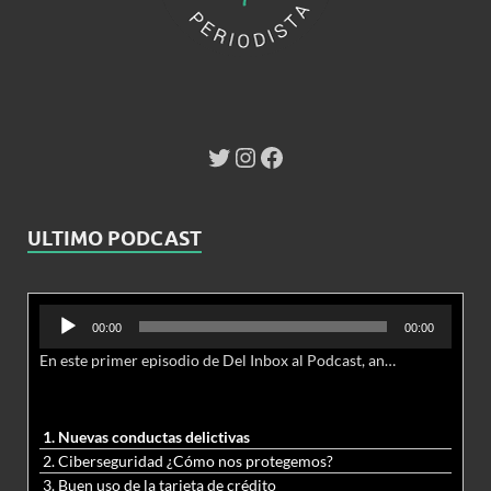
ULTIMO PODCAST
Reproductor
00:00
00:00
de
En este primer episodio de Del Inbox al Podcast, analizamos junto al abogado Jonathan Brown las nuevas conductas delictivas cibernéticas y la necesidad de hacer modificaciones al Código Penal.
audio
1. Nuevas conductas delictivas
2. Ciberseguridad ¿Cómo nos protegemos?
3. Buen uso de la tarjeta de crédito