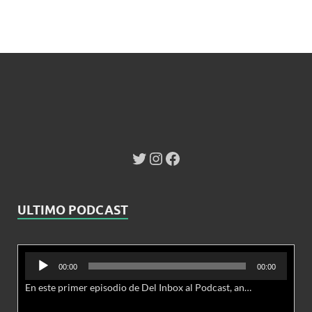
ULTIMO PODCAST
Reproductor
00:00
00:00
de
En este primer episodio de Del Inbox al Podcast, analizamos junto al abogado Jonathan Brown las nuevas conductas delictivas cibernéticas y la necesidad de hacer modificaciones al Código Penal.
audio