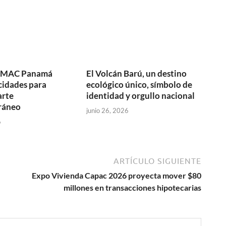
y MAC Panamá
El Volcán Barú, un destino
cidades para
ecológico único, símbolo de
arte
identidad y orgullo nacional
ráneo
junio 26, 2026
6
ARTÍCULO SIGUIENTE
Expo Vivienda Capac 2026 proyecta mover $80
millones en transacciones hipotecarias