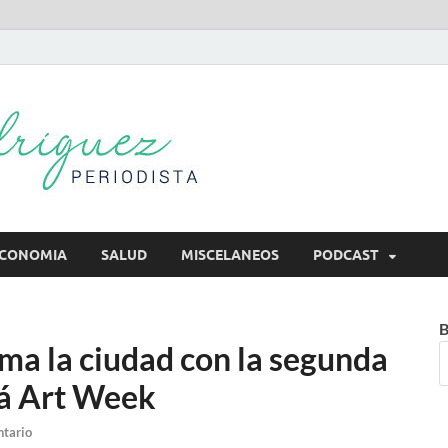
Mireya Rodr
Mireya Periodista
CONOMIA
SALUD
MISCELANEOS
PODCAST
B
a la ciudad con la segunda
má Art Week
ntario