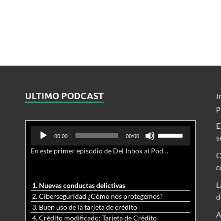
ULTIMO PODCAST
I
p
E
Reproductor
Utiliza
s
00:00
00:00
de
las
En este primer episodio de Del Inbox al Podcast, analizamos junto al abogado Jonathan Brown las nuevas conductas delictivas cibernéticas y la necesidad de hacer modificaciones al Código Penal.
audio
teclas
C
de
c
flecha
arriba/abajo
L
1. Nuevas conductas delictivas
para
2. Ciberseguridad ¿Cómo nos protegemos?
d
aumentar
3. Buen uso de la tarjeta de crédito
o
A
4. Crédito modificado: Tarjeta de Crédito