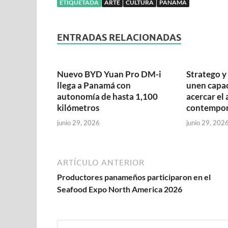
ETIQUETADA
ARTE
CULTURA
PANAMÁ
ENTRADAS RELACIONADAS
Nuevo BYD Yuan Pro DM-i
Stratego 
llega a Panamá con
unen capa
autonomía de hasta 1,100
acercar el 
kilómetros
contempo
junio 29, 2026
junio 29, 202
ARTÍCULO ANTERIOR
Productores panameños participaron en el
Seafood Expo North America 2026