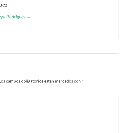
guez
reya Rodriguez →
Los campos obligatorios están marcados con
*