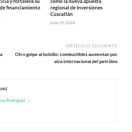
icia y fortalece su
como la nueva apuesta
de financiamiento
regional de Inversiones
Cuscatlán
6
junio 29, 2026
ARTÍCULO SIGUIENTE
la
Otro golpe al bolsillo: combustibles aumentan por
alza internacional del petróleo
guez
reya Rodriguez →