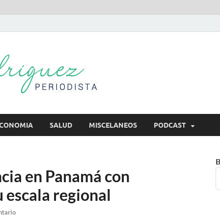
Mireya Rodr
Mireya Periodista
CONOMIA
SALUD
MISCELANEOS
PODCAST
B
ncia en Panamá con
 escala regional
ntario