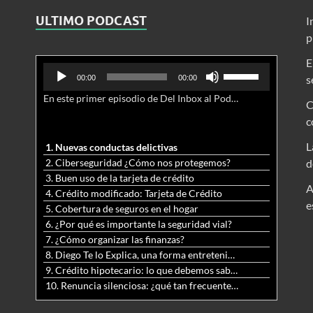
ULTIMO PODCAST
I
p
E
Reproductor
Utiliza
s
00:00
00:00
de
las
En este primer episodio de Del Inbox al Podcast, analizamos junto al abogado Jonathan Brown las nuevas conductas delictivas cibernéticas y la necesidad de hacer modificaciones al Código Penal.
audio
teclas
C
de
c
flecha
arriba/abajo
L
1. Nuevas conductas delictivas
para
2. Ciberseguridad ¿Cómo nos protegemos?
d
aumentar
3. Buen uso de la tarjeta de crédito
o
A
4. Crédito modificado: Tarjeta de Crédito
disminuir
e
5. Cobertura de seguros en el hogar
el
6. ¿Por qué es importante la seguridad vial?
volumen.
7. ¿Cómo organizar las finanzas?
8. Diego Te lo Explica, una forma entretenida y diferente de aprender matemáticas y ciencias
9. Crédito hipotecario: lo que debemos saber previo a adquirir nuestra vivienda
10. Renuncia silenciosa: ¿qué tan frecuente es?