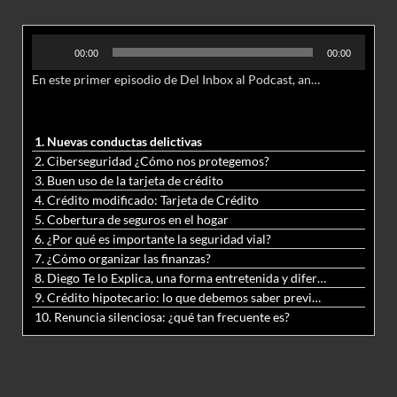
Reproductor
00:00
00:00
de
En este primer episodio de Del Inbox al Podcast, analizamos junto al abogado Jonathan Brown las nuevas conductas delictivas cibernéticas y la necesidad de hacer modificaciones al Código Penal.
audio
1. Nuevas conductas delictivas
2. Ciberseguridad ¿Cómo nos protegemos?
3. Buen uso de la tarjeta de crédito
4. Crédito modificado: Tarjeta de Crédito
5. Cobertura de seguros en el hogar
6. ¿Por qué es importante la seguridad vial?
7. ¿Cómo organizar las finanzas?
8. Diego Te lo Explica, una forma entretenida y diferente de aprender matemáticas y ciencias
9. Crédito hipotecario: lo que debemos saber previo a adquirir nuestra vivienda
10. Renuncia silenciosa: ¿qué tan frecuente es?