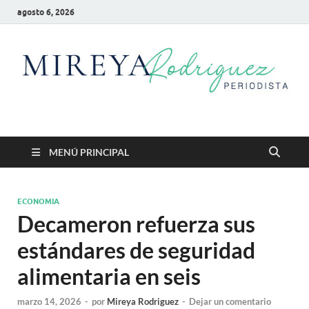
agosto 6, 2026
Mireya Rodriguez
Mireya Periodista
MENÚ PRINCIPAL
ECONOMIA
Decameron refuerza sus
estándares de seguridad
alimentaria en seis
marzo 14, 2026
-
por
Mireya Rodriguez
-
Dejar un comentario