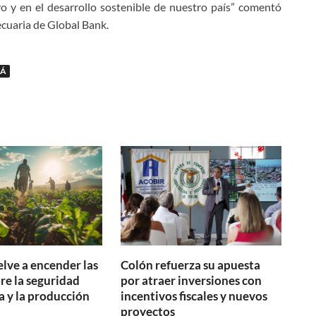
o y en el desarrollo sostenible de nuestro país” comentó
uaria de Global Bank.
Á
elve a encender las
Colón refuerza su apuesta
bre la seguridad
por atraer inversiones con
a y la producción
incentivos fiscales y nuevos
proyectos