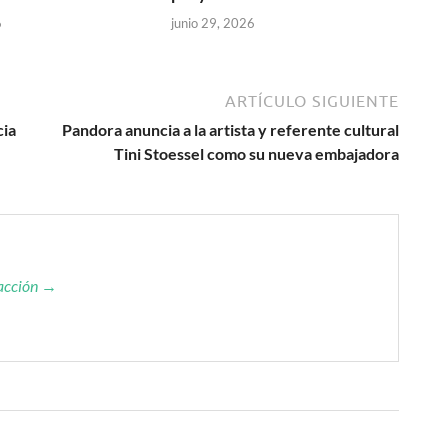
6
junio 29, 2026
ARTÍCULO SIGUIENTE
cia
Pandora anuncia a la artista y referente cultural
Tini Stoessel como su nueva embajadora
dacción →