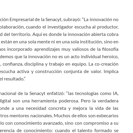
ación Empresarial de la Senacyt, subrayó: “La innovación no
 colaboración, cuando el investigador escucha al productor,
d del territorio. Aquí es donde la innovación abierta cobra
están en una sola mente ni en una sola institución, sino en
mos incorporado aprendizajes muy valiosos de la filosofía
demos que la innovación no es un acto individual heroico,
confianza, disciplina y trabajo en equipo. La co-creación
escucha activa y construcción conjunta de valor. Implica
l resultado.”
nacional de la Senacyt enfatizó: “las tecnologías como IA,
digital son una herramienta poderosa. Pero la verdadera
onde a una necesidad concreta y mejora la vida de las
stros mentores nacionales. Muchos de ellos son exbecarios
olo con conocimiento avanzado, sino con compromiso a su
sferencia de conocimiento: cuando el talento formado se