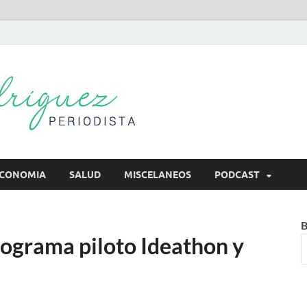
Mireya Rodr
Mireya Periodista
CONOMIA
SALUD
MISCELANEOS
PODCAST
B
rograma piloto Ideathon y