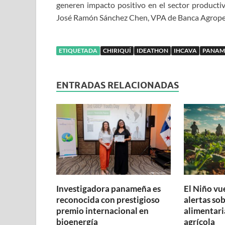
generen impacto positivo en el sector productiv
José Ramón Sánchez Chen, VPA de Banca Agropec
ETIQUETADA
CHIRIQUÍ
IDEATHON
IHCAVA
PANAM
ENTRADAS RELACIONADAS
Investigadora panameña es
El Niño vu
reconocida con prestigioso
alertas so
premio internacional en
alimentari
bioenergía
agrícola