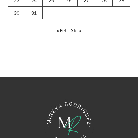
23
24
25
26
27
28
29
30
31
« Feb
Abr »