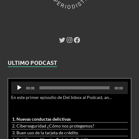
ULTIMO PODCAST
Reproductor
00:00
00:00
de
En este primer episodio de Del Inbox al Podcast, analizamos junto al abogado Jonathan Brown las nuevas conductas delictivas cibernéticas y la necesidad de hacer modificaciones al Código Penal.
audio
1. Nuevas conductas delictivas
2. Ciberseguridad ¿Cómo nos protegemos?
3. Buen uso de la tarjeta de crédito