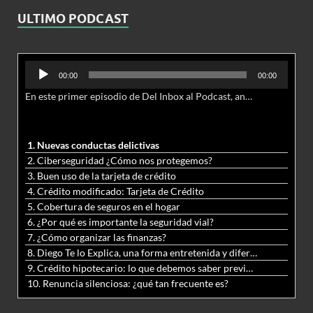
ULTIMO PODCAST
Reproductor
00:00
00:00
de
En este primer episodio de Del Inbox al Podcast, analizamos junto al abogado Jonathan Brown las nuevas conductas delictivas cibernéticas y la necesidad de hacer modificaciones al Código Penal.
audio
1. Nuevas conductas delictivas
2. Ciberseguridad ¿Cómo nos protegemos?
3. Buen uso de la tarjeta de crédito
4. Crédito modificado: Tarjeta de Crédito
5. Cobertura de seguros en el hogar
6. ¿Por qué es importante la seguridad vial?
7. ¿Cómo organizar las finanzas?
8. Diego Te lo Explica, una forma entretenida y diferente de aprender matemáticas y ciencias
9. Crédito hipotecario: lo que debemos saber previo a adquirir nuestra vivienda
10. Renuncia silenciosa: ¿qué tan frecuente es?